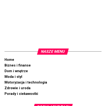
a to prowadzi do naturalnego usuwania zmian, jakie do
tej pory się na niej znajdowały. Po krótkim czasie plamy
stają się jaśniejsze i znikają. Aby osiągnąć zadowalające
efekty, należy wykonać 2-3 zabiegi.
Wybielanie plam starczych
z
pomocą peelingu chemicznego
Skutecznie na plamy starcze działa również peeling
NASZE MENU
chemiczny, który w kontrolowany sposób złuszcza
Home
naskórek. Najbardziej zalecany na tego typu dolegliwości
Biznes i finanse
jest peeling na bazie kwasu migdałowego oraz
Dom i wnętrze
ferulowego. Zabieg jest bardzo bezpieczny i skuteczny.
Moda i styl
Zawiera składniki aktywne, które bardzo dobrze
Motoryzacja i technologia
oddziałują na skórę. Przebarwienia dzięki temu znikają
Zdrowie i uroda
szybko i skutecznie. W krótkim czasie po wykonaniu
Porady i ciekawostki
zabiegu można cieszyć się z bardzo dobrych rezultatów.