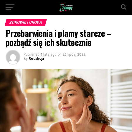
ZDROWIE I URODA
Przebarwienia i plamy starcze –
pozbądź się ich skutecznie
Published
4 lata ago
on
26 lipca, 2022
By
Redakcja