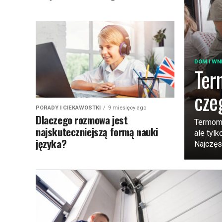
DOM I WN
Ter
cze
PORADY I CIEKAWOSTKI
9 miesięcy ago
Dlaczego rozmowa jest
Termomod
najskuteczniejszą formą nauki
ale tyl
języka?
Najczęst