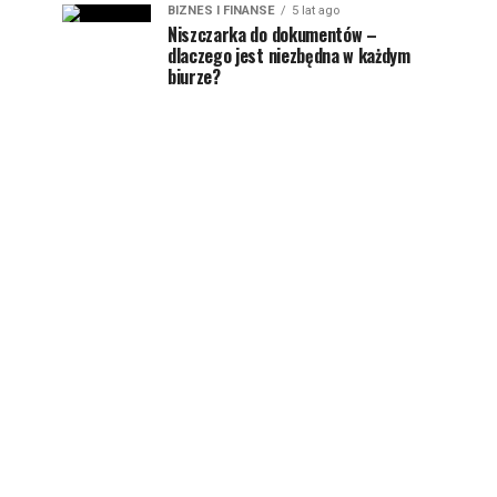
BIZNES I FINANSE
5 lat ago
Niszczarka do dokumentów –
dlaczego jest niezbędna w każdym
biurze?