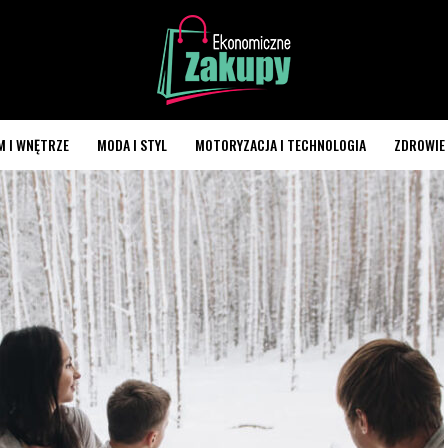
M I WNĘTRZE
MODA I STYL
MOTORYZACJA I TECHNOLOGIA
ZDROWIE 