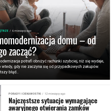
ĘTRZE
6 miesięcy ago
momodernizacja domu – od
go zacząć?
ernizacja potrafi obniżyć rachunki szybciej, niż się wydaje,
ko wtedy, gdy nie zaczyna się od przypadkowych zakupów.
szy błąd...
PORADY I CIEKAWOSTKI
12 miesięcy ago
Najczęstsze sytuacje wymagające
awaryjnego otwierania zamków