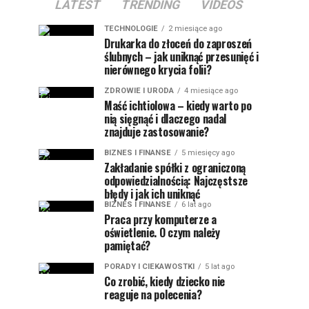
LATEST
TRENDING
VIDEOS
TECHNOLOGIE
2 miesiące ago
Drukarka do złoceń do zaproszeń
ślubnych – jak uniknąć przesunięć i
nierównego krycia folii?
ZDROWIE I URODA
4 miesiące ago
Maść ichtiolowa – kiedy warto po
nią sięgnąć i dlaczego nadal
znajduje zastosowanie?
BIZNES I FINANSE
5 miesięcy ago
Zakładanie spółki z ograniczoną
odpowiedzialnością: Najczęstsze
błędy i jak ich uniknąć
BIZNES I FINANSE
6 lat ago
Praca przy komputerze a
oświetlenie. O czym należy
pamiętać?
PORADY I CIEKAWOSTKI
5 lat ago
Co zrobić, kiedy dziecko nie
reaguje na polecenia?