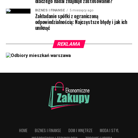
dlaczego nadal znajduje zastosowanie?
BIZNES I FINANSE
5 miesięcy ago
Zakładanie spółki z ograniczoną
odpowiedzialnością: Najczęstsze błędy i jak ich
uniknąć
REKLAMA
HOME
BIZNES I FINANSE
DOM I WNĘTRZE
MODA I STYL