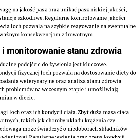
ę na jakość pasz oraz unikać pasz niskiej jakości,
stancje szkodliwe. Regularne kontrolowanie jakości
owia loch pozwala na szybkie reagowanie na ewentualne
poważnym konsekwencjom zdrowotnym.
 i monitorowanie stanu zdrowia
idualne podejście do żywienia jest kluczowe.
ndycji fizycznej loch pozwala na dostosowanie diety do
 badania weterynaryjne oraz analiza stanu zdrowia
h problemów na wczesnym etapie i umożliwiają
mian w diecie.
i loch oraz ich kondycji ciała. Zbyt duża masa ciała
tnych, takich jak choroby układu krążenia czy
niedowaga może świadczyć o niedoborach składników
wieniowej. Regularne ważenie oraz ocena kondycji