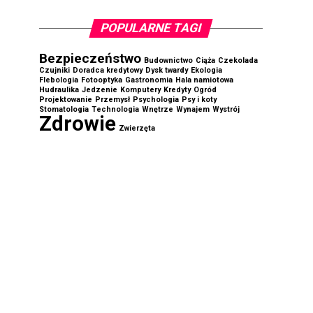
POPULARNE TAGI
Bezpieczeństwo
Budownictwo
Ciąża
Czekolada
Czujniki
Doradca kredytowy
Dysk twardy
Ekologia
Flebologia
Fotooptyka
Gastronomia
Hala namiotowa
Hudraulika
Jedzenie
Komputery
Kredyty
Ogród
Projektowanie
Przemysł
Psychologia
Psy i koty
Stomatologia
Technologia
Wnętrze
Wynajem
Wystrój
Zdrowie
Zwierzęta