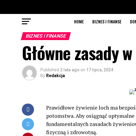
HOME
BIZNES I FINANSE
DO
BIZNES I FINANSE
Główne zasady w 
Published
2 lata ago
on
17 lipca, 2024
By
Redakcja
Prawidłowe żywienie loch ma bezpoś
potomstwa. Aby osiągnąć optymalne r
fundamentalnych zasadach żywienio
fizyczną i zdrowotną.