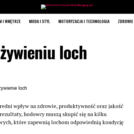
M I WNĘTRZE
MODA I STYL
MOTORYZACJA I TECHNOLOGIA
ZDROWIE 
żywieniu loch
redni wpływ na zdrowie, produktywność oraz jakość
ezultaty, hodowcy muszą skupić się na kilku
wych, które zapewnią lochom odpowiednią kondycję