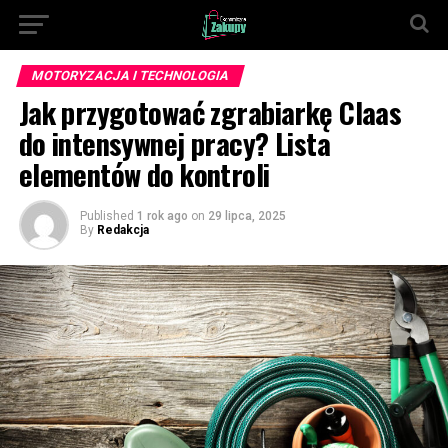
MOTORYZACJA I TECHNOLOGIA
Jak przygotować zgrabiarkę Claas
do intensywnej pracy? Lista
elementów do kontroli
Published
1 rok ago
on
29 lipca, 2025
By
Redakcja