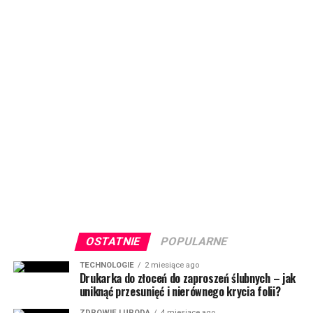
OSTATNIE
POPULARNE
TECHNOLOGIE
2 miesiące ago
Drukarka do złoceń do zaproszeń ślubnych – jak
uniknąć przesunięć i nierównego krycia folii?
ZDROWIE I URODA
4 miesiące ago