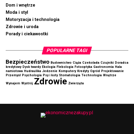
RELATED TOPICS:
DORADCA KREDYTOWY
Dom i wnętrze
Moda i styl
UP NEXT
Regały paletowe – na co zwrócić uwagę przy wyborze
Motoryzacja i technologia
systemu?
Zdrowie i uroda
Porady i ciekawostki
DON'T MISS
Żywienie kur zimą – najczęstsze problemy
POPULARNE TAGI
Bezpieczeństwo
Budownictwo
Ciąża
Czekolada
Czujniki
Doradca
kredytowy
Dysk twardy
Ekologia
Flebologia
Fotooptyka
Gastronomia
Hala
namiotowa
Hudraulika
Jedzenie
Komputery
Kredyty
Ogród
Projektowanie
Przemysł
Psychologia
Psy i koty
Stomatologia
Technologia
Wnętrze
Zdrowie
Wynajem
Wystrój
Zwierzęta