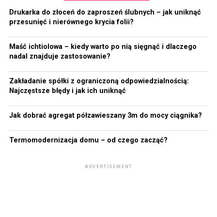
Drukarka do złoceń do zaproszeń ślubnych – jak uniknąć
Funkcje szalunków ściennych
przesunięć i nierównego krycia folii?
Szalunki ścienne są elementem każdej budowy i nie da
Maść ichtiolowa – kiedy warto po nią sięgnąć i dlaczego
się bez nich konstruować budynków. To one nadają im
nadal znajduje zastosowanie?
kształt i utrzymują beton aż do momentu jego
całkowitego stężenia. Im lepiej wykonane szalunki, tym
Zakładanie spółki z ograniczoną odpowiedzialnością:
solidniej wykonany budynek. Bez szalunków ściennych
Najczęstsze błędy i jak ich uniknąć
stawianie ścian z żelbetu jest niemożliwe.
Jak dobrać agregat półzawieszany 3m do mocy ciągnika?
Szalunki ścienne mogą być ocynkowane lub tworzone z
wykorzystaniem aluminium, a każdy z wcześniej
Termomodernizacja domu – od czego zacząć?
wymienionych powinien być mocny i wytrzymywać duży
nacisk, któremu zostanie poddany. W obecnych czasach
szalunki ścienne produkowane są w taki sposób, by
ADVERTISEMENT
czynność łączenia elementów konstrukcji była łatwa i
szybka.
Montaż szalunków ściennych