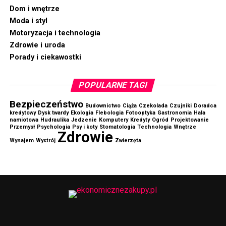
Z drewnianych się rezygnuje, gdyż nie spełniłyby swojej
Dom i wnętrze
funkcji.
Moda i styl
Motoryzacja i technologia
Montowanie ścian rozpoczyna się od przygotowania
Zdrowie i uroda
fundamentu, w którym stosuje się odpowiedniego
Porady i ciekawostki
rodzaju zbrojenia, by później, dokoła owego
fundamentu, zamontować szalunki, dzięki którym
POPULARNE TAGI
powstaną ściany.
Bezpieczeństwo
Budownictwo
Ciąża
Czekolada
Czujniki
Doradca
Podsumowanie
kredytowy
Dysk twardy
Ekologia
Flebologia
Fotooptyka
Gastronomia
Hala
namiotowa
Hudraulika
Jedzenie
Komputery
Kredyty
Ogród
Projektowanie
Przemysł
Psychologia
Psy i koty
Stomatologia
Technologia
Wnętrze
Zdrowie
Współcześnie najnowsze rozwiązania technologiczne
Wynajem
Wystrój
Zwierzęta
pozwalają na zastosowanie takich szalunków, dzięki
którym proces powstawania określonego budynku
będzie łatwy, a szalunki wytrzymają nawet największe
przeciążenia. W dodatku bez ich pomocy niemożliwe
byłoby osiąganie niestandardowych kształtów ścian.
Trudno sobie wyobrazić współczesny plac budowy bez
tego sprzętu budowlanego.