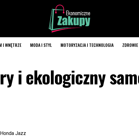
M I WNĘTRZE
MODA I STYL
MOTORYZACJA I TECHNOLOGIA
ZDROWIE 
ry i ekologiczny sa