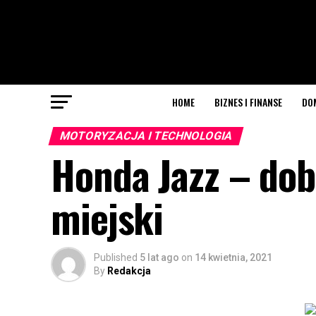
HOME
BIZNES I FINANSE
DO
MOTORYZACJA I TECHNOLOGIA
Honda Jazz – dob
miejski
Published
5 lat ago
on
14 kwietnia, 2021
By
Redakcja