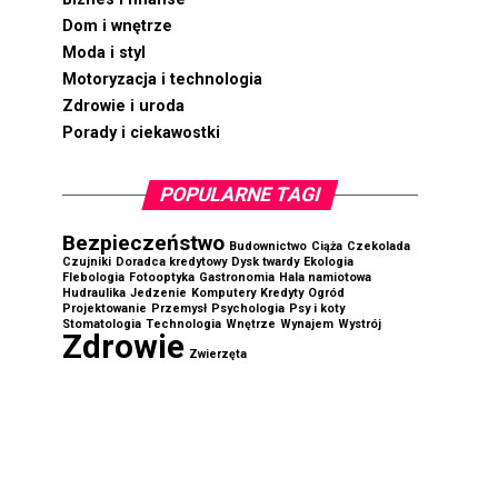
Dom i wnętrze
Moda i styl
Motoryzacja i technologia
Zdrowie i uroda
Porady i ciekawostki
POPULARNE TAGI
Bezpieczeństwo
Budownictwo
Ciąża
Czekolada
Czujniki
Doradca kredytowy
Dysk twardy
Ekologia
Flebologia
Fotooptyka
Gastronomia
Hala namiotowa
Hudraulika
Jedzenie
Komputery
Kredyty
Ogród
Projektowanie
Przemysł
Psychologia
Psy i koty
Stomatologia
Technologia
Wnętrze
Wynajem
Wystrój
Zdrowie
Zwierzęta