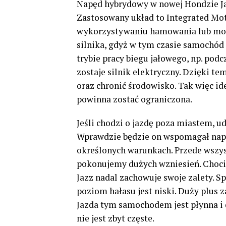
Napęd hybrydowy w nowej Hondzie Jaz
Zastosowany układ to Integrated Moto
wykorzystywaniu hamowania lub mom
silnika, gdyż w tym czasie samochód 
trybie pracy biegu jałowego, np. pod
zostaje silnik elektryczny. Dzięki t
oraz chronić środowisko. Tak więc id
powinna zostać ograniczona.
Jeśli chodzi o jazdę poza miastem, ud
Wprawdzie będzie on wspomagał napę
określonych warunkach. Przede wszys
pokonujemy dużych wzniesień. Chociaż
Jazz nadal zachowuje swoje zalety. S
poziom hałasu jest niski. Duży plus 
Jazda tym samochodem jest płynna i 
nie jest zbyt częste.