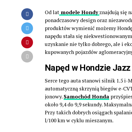
Od lat
modele Hondy
znajdują się n
ponadczasowy design oraz niezawod
produktów wymienić możemy Hondę J
napędu stała się niekwestionowanym 
uzyskanie nie tylko dobrego, ale i e
kupowanych pojazdów aglomeracyjny
Napęd w Hondzie Jazz
Serce tego auta stanowi silnik 1.5 
automatyczną skrzynią biegów e-CVT.
jonowy.
Samochód Honda
przyśpies
około 9,4 do 9,9 sekundy. Maksymaln
Przy takich dobrych osiągach spalani
l/100 km w cyklu mieszanym.