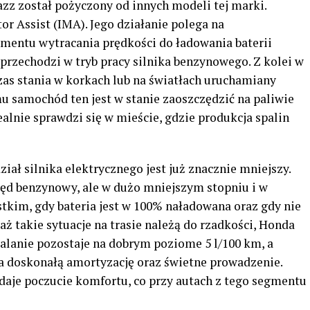
z został pożyczony od innych modeli tej marki.
r Assist (IMA). Jego działanie polega na
entu wytracania prędkości do ładowania baterii
przechodzi w tryb pracy silnika benzynowego. Z kolei w
czas stania w korkach lub na światłach uruchamiany
emu samochód ten jest w stanie zaoszczędzić na paliwie
ealnie sprawdzi się w mieście, gdzie produkcja spalin
ział silnika elektrycznego jest już znacznie mniejszy.
d benzynowy, ale w dużo mniejszym stopniu i w
tkim, gdy bateria jest w 100% naładowana oraz gdy nie
 takie sytuacje na trasie należą do rzadkości, Honda
palanie pozostaje na dobrym poziome 5 l/100 km, a
za doskonałą amortyzację oraz świetne prowadzenie.
daje poczucie komfortu, co przy autach z tego segmentu