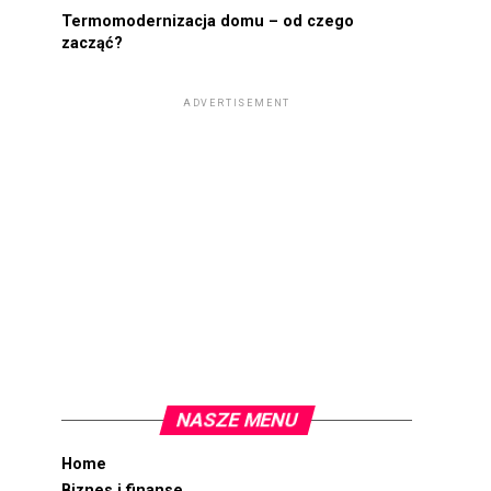
Termomodernizacja domu – od czego
zacząć?
ADVERTISEMENT
NASZE MENU
Home
Biznes i finanse