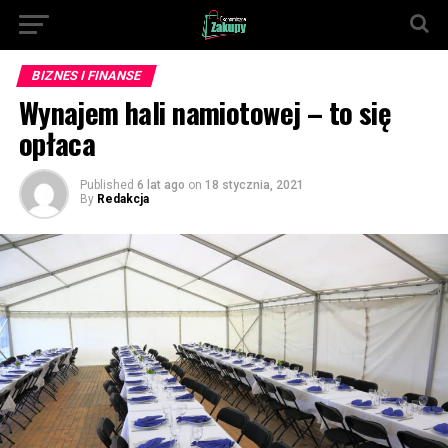
BIZNES I FINANSE
Wynajem hali namiotowej – to się
opłaca
Published
6 lat ago
on
18 stycznia, 2021
By
Redakcja