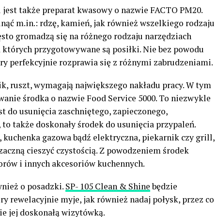
i jest także preparat kwasowy o nazwie FACTO PM20.
nąć m.in.: rdzę, kamień, jak również wszelkiego rodzaju
ęsto gromadzą się na różnego rodzaju narzędziach
a których przygotowywane są posiłki. Nie bez powodu
ry perfekcyjnie rozprawia się z różnymi zabrudzeniami.
ik, ruszt, wymagają największego nakładu pracy. W tym
wanie środka o nazwie Food Service 5000. To niezwykle
est do usunięcia zaschniętego, zapieczonego,
 to także doskonały środek do usunięcia przypaleń.
 kuchenka gazowa bądź elektryczna, piekarnik czy grill,
zaczną cieszyć czystością. Z powodzeniem środek
orów i innych akcesoriów kuchennych.
wnież o posadzki.
SP- 105 Clean & Shine
będzie
 rewelacyjnie myje, jak również nadaj połysk, przez co
ie jej doskonałą wizytówką.