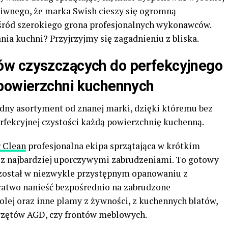
dziwnego, że marka Swish cieszy się ogromną
śród szerokiego grona profesjonalnych wykonawców.
ania kuchni? Przyjrzyjmy się zagadnieniu z bliska.
ów czyszczących do perfekcyjnego
 powierzchni kuchennych
dny asortyment od znanej marki, dzięki któremu bez
rfekcyjnej czystości każdą powierzchnię kuchenną.
 Clean
profesjonalna ekipa sprzątająca w krótkim
t z najbardziej uporczywymi zabrudzeniami. To gotowy
 został w niezwykle przystępnym opanowaniu z
łatwo nanieść bezpośrednio na zabrudzone
 olej oraz inne plamy z żywności, z kuchennych blatów,
rzętów AGD, czy frontów meblowych.