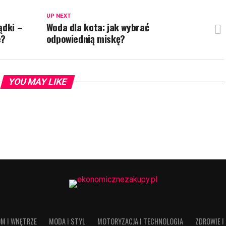
UP NEXT
ądki –
Woda dla kota: jak wybrać
e?
odpowiednią miskę?
YOU MAY LIKE
M I WNĘTRZE
MODA I STYL
MOTORYZACJA I TECHNOLOGIA
ZDROWIE I