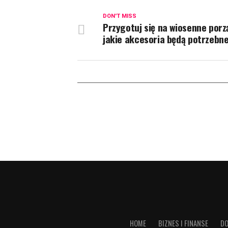
DON'T MISS
Przygotuj się na wiosenne porz
jakie akcesoria będą potrzebn
HOME
BIZNES I FINANSE
DO