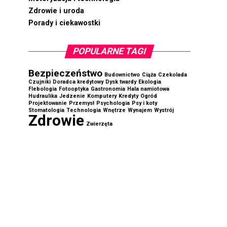
Zdrowie i uroda
Porady i ciekawostki
POPULARNE TAGI
Bezpieczeństwo
Budownictwo
Ciąża
Czekolada
Czujniki
Doradca kredytowy
Dysk twardy
Ekologia
Flebologia
Fotooptyka
Gastronomia
Hala namiotowa
Hudraulika
Jedzenie
Komputery
Kredyty
Ogród
Projektowanie
Przemysł
Psychologia
Psy i koty
Stomatologia
Technologia
Wnętrze
Wynajem
Wystrój
Zdrowie
Zwierzęta