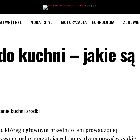
M I WNĘTRZE
MODA I STYL
MOTORYZACJA I TECHNOLOGIA
ZDROWIE 
do kuchni – jakie są
two, którego głównym przedmiotem prowadzonej
nywanie usług sprzątających, musi dysponować wysokiej