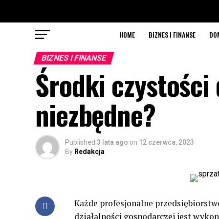
HOME
BIZNES I FINANSE
DO
BIZNES I FINANSE
Środki czystości 
niezbędne?
Published
3 lata ago
on
12 czerwca, 2023
By
Redakcja
Każde profesjonalne przedsiębiors
działalności gospodarczej jest wyko